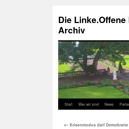
Zum
Inhalt
Die Linke.Offene 
springen
Archiv
Start
Wer wir sind
News
Parla
←
Krisenmodus darf Demokratie 