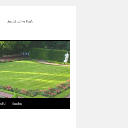
Stadtfraktion Fulda
wiki
Suche