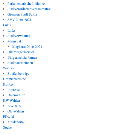
Parlamentarische Initiativen
Stadtverordnetenversammlung
Gremien Stadt Fulda
SVV 2016-2021
Fulda
Links
Stadtverwaltung
Magistrat
Magistrat 2016-2021
Oberbürgermeister
Bürgermeister*innen
Stadtbaurät*innen
Wohnen
Straßenbeiträge
Gremientermine
Kontakt
Impressum
Datenschutz
KW-Wahlen
KW2016
OB-Wahlen
FDwiki
Meldeportal
Suche