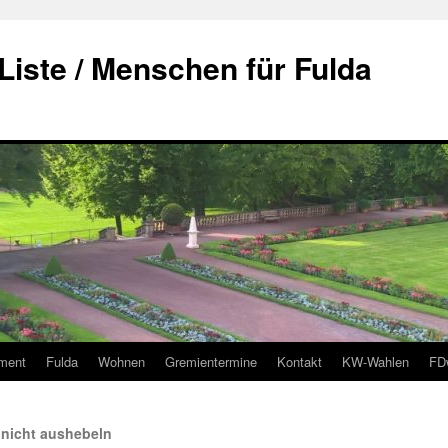
Liste / Menschen für Fulda
ment
Fulda
Wohnen
Gremientermine
Kontakt
KW-Wahlen
FD
nicht aushebeln