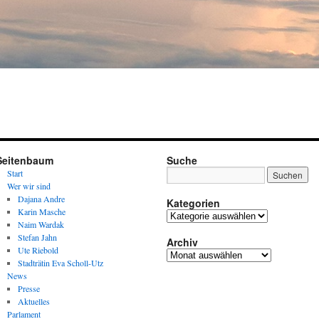
Seitenbaum
Suche
Start
Wer wir sind
Dajana Andre
Kategorien
Karin Masche
Kategorien
Naim Wardak
Stefan Jahn
Archiv
Ute Riebold
Archiv
Stadträtin Eva Scholl-Utz
News
Presse
Aktuelles
Parlament