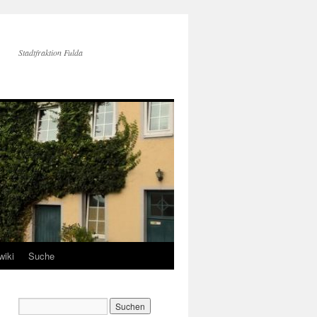
Stadtfraktion Fulda
wiki
Suche