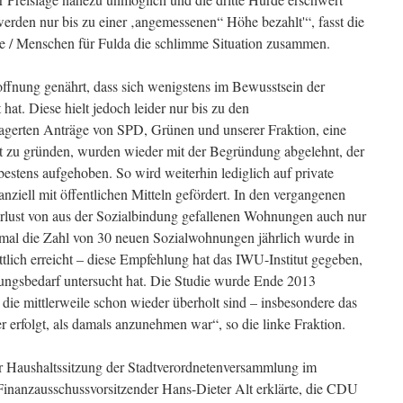
erden nur bis zu einer ‚angemessenen“ Höhe bezahlt'“, fasst die
te / Menschen für Fulda die schlimme Situation zusammen.
ffnung genährt, dass sich wenigstens im Bewusstsein der
hat. Diese hielt jedoch leider nur bis zu den
agerten Anträge von SPD, Grünen und unserer Fraktion, eine
t zu gründen, wurden wieder mit der Begründung abgelehnt, der
estens aufgehoben. So wird weiterhin lediglich auf private
nanziell mit öffentlichen Mitteln gefördert. In den vergangenen
Verlust von aus der Sozialbindung gefallenen Wohnungen auch nur
mal die Zahl von 30 neuen Sozialwohnungen jährlich wurde in
tlich erreicht – diese Empfehlung hat das IWU-Institut gegeben,
ungsbedarf untersucht hat. Die Studie wurde Ende 2013
n, die mittlerweile schon wieder überholt sind – insbesondere das
 erfolgt, als damals anzunehmen war“, so die linke Fraktion.
 Haushaltssitzung der Stadtverordnetenversammlung im
Finanzausschussvorsitzender Hans-Dieter Alt erklärte, die CDU