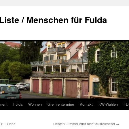
Liste / Menschen für Fulda
ment
Fulda
Wohnen
Gremientermine
Kontakt
KW-Wahlen
FD
t zu Buche
Renten – immer öfter nicht ausreichend
→