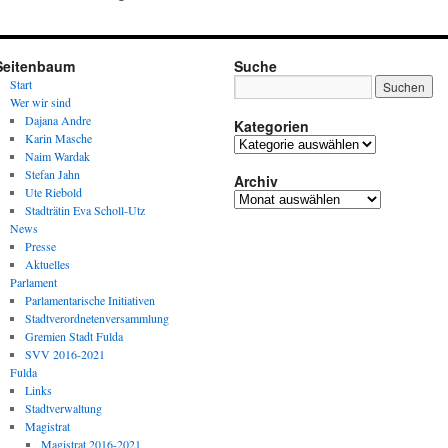
Seitenbaum
Suche
Start
Wer wir sind
Dajana Andre
Kategorien
Karin Masche
Kategorien
Naim Wardak
Stefan Jahn
Archiv
Ute Riebold
Archiv
Stadträtin Eva Scholl-Utz
News
Presse
Aktuelles
Parlament
Parlamentarische Initiativen
Stadtverordnetenversammlung
Gremien Stadt Fulda
SVV 2016-2021
Fulda
Links
Stadtverwaltung
Magistrat
Magistrat 2016-2021