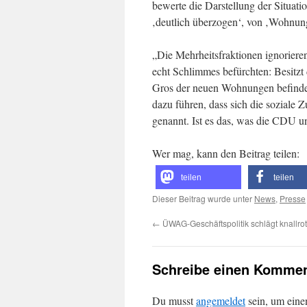
bewerte die Darstellung der Situa
‚deutlich überzogen‘, von ‚Wohnung
„Die Mehrheitsfraktionen ignoriere
echt Schlimmes befürchten: Besitzt
Gros der neuen Wohnungen befindet 
dazu führen, dass sich die soziale
genannt. Ist es das, was die CDU un
Wer mag, kann den Beitrag teilen:
teilen
teilen
Dieser Beitrag wurde unter
News
,
Presse
←
ÜWAG-Geschäftspolitik schlägt knallro
Schreibe einen Kommen
Du musst
angemeldet
sein, um ein