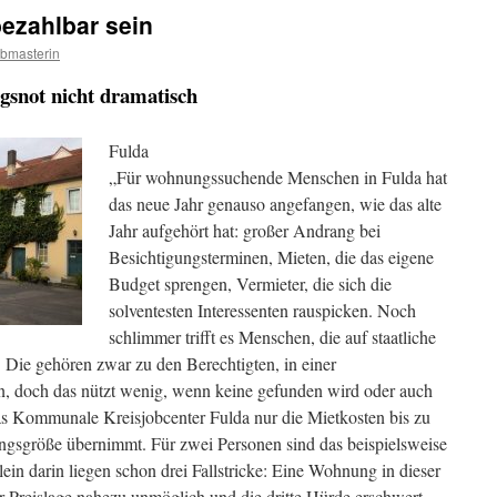
zahlbar sein
bmasterin
snot nicht dramatisch
Fulda
„Für wohnungssuchende Menschen in Fulda hat
das neue Jahr genauso angefangen, wie das alte
Jahr aufgehört hat: großer Andrang bei
Besichtigungsterminen, Mieten, die das eigene
Budget sprengen, Vermieter, die sich die
solventesten
Interessenten rauspicken. Noch
schlimmer trifft es Menschen, die auf staatliche
 Die gehören zwar zu den Berechtigten, in einer
n, doch das nützt wenig, wenn keine gefunden wird oder auch
 das Kommunale Kreisjobcenter Fulda nur die Mietkosten bis zu
sgröße übernimmt. Für zwei Personen sind das beispielsweise
ein darin liegen schon drei Fallstricke: Eine Wohnung in dieser
er Preislage nahezu unmöglich und die dritte Hürde erschwert