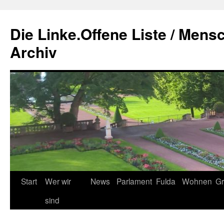
Zum
Inhalt
Die Linke.Offene Liste / Mens
springen
Archiv
Start
Wer wir
News
Parlament
Fulda
Wohnen
Gr
sind