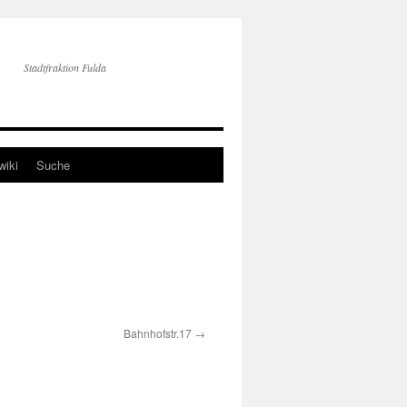
Stadtfraktion Fulda
wiki
Suche
Bahnhofstr.17