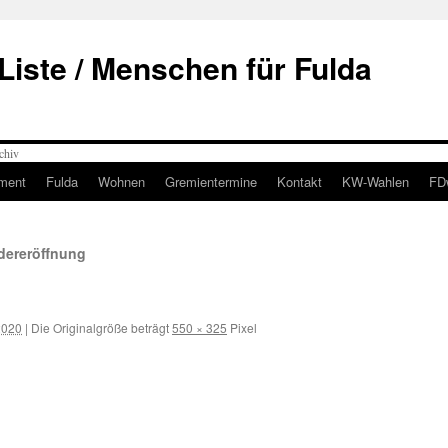
Liste / Menschen für Fulda
ment
Fulda
Wohnen
Gremientermine
Kontakt
KW-Wahlen
FD
dereröffnung
 2020
|
Die Originalgröße beträgt
550 × 325
Pixel