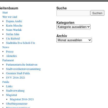
Seitenbaum
Suche
Start
Wer wir sind
Dajana Andre
Kategorien
Karin Masche
Kategorien
Naim Wardak
Stefan Jahn
Archiv
Ute Riebold
Archiv
Stadträtin Eva Scholl-Utz
News
Presse
Aktuelles
Parlament
Parlamentarische Initiativen
Stadtverordnetenversammlung
Gremien Stadt Fulda
SVV 2016-2021
Fulda
Links
Stadtverwaltung
Magistrat
Magistrat 2016-2021
Oberbürgermeister
Bürgermeister*innen