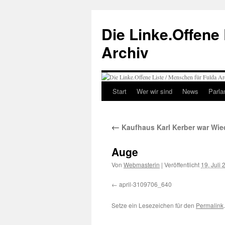
Zum
Inhalt
Die Linke.Offene 
springen
Archiv
Start
Wer wir sind
News
Parla
←
Kaufhaus Karl Kerber war Wie
Auge
Von
Webmasterin
|
Veröffentlicht
19. Juli
april-3109706_640
Setze ein Lesezeichen für den
Permalink
.