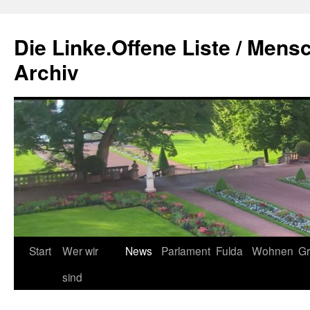
Zum
Inhalt
Die Linke.Offene Liste / Mens
springen
Archiv
Start
Wer wir
News
Parlament
Fulda
Wohnen
Gr
sind