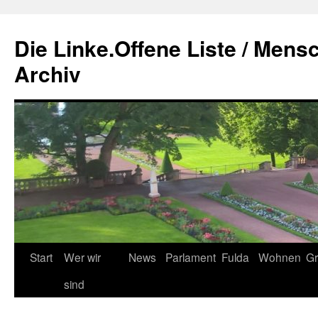
Zum
Inhalt
Die Linke.Offene Liste / Mens
springen
Archiv
Start
Wer wir
News
Parlament
Fulda
Wohnen
Gr
sind