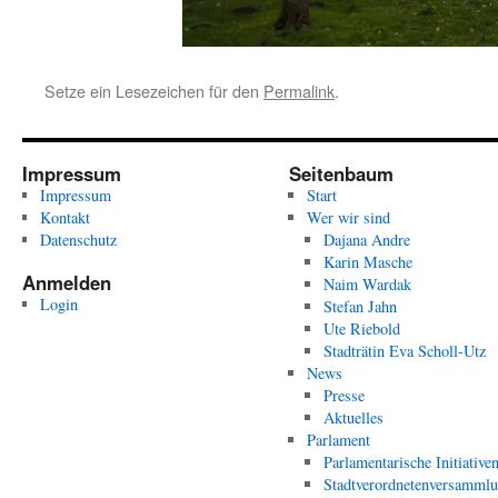
Setze ein Lesezeichen für den
Permalink
.
Impressum
Seitenbaum
Impressum
Start
Kontakt
Wer wir sind
Datenschutz
Dajana Andre
Karin Masche
Anmelden
Naim Wardak
Login
Stefan Jahn
Ute Riebold
Stadträtin Eva Scholl-Utz
News
Presse
Aktuelles
Parlament
Parlamentarische Initiative
Stadtverordnetenversamml