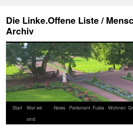
Zum
Inhalt
Die Linke.Offene Liste / Mens
springen
Archiv
Start
Wer wir
News
Parlament
Fulda
Wohnen
Gr
sind